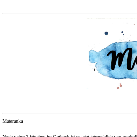
Mataranka
Nach ueber 3 Wochen im Outback ist es jetzt tatsaechlich verwunder