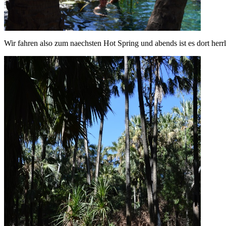
Wir fahren also zum naechsten Hot Spring und abends ist es dort he