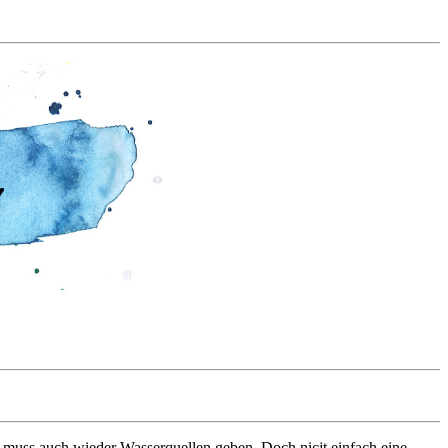
 muss auch wieder Wasserquellen geben. Doch nicjt einfach eine