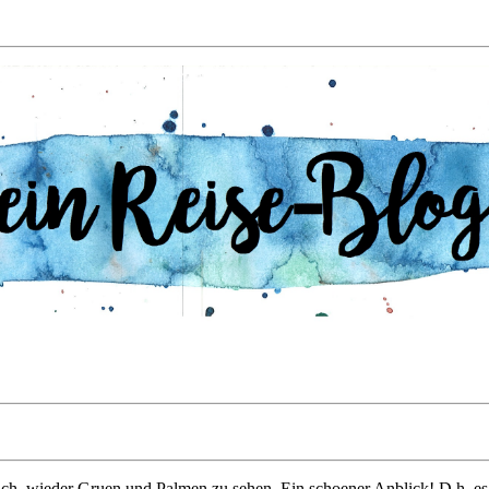
lich, wieder Gruen und Palmen zu sehen. Ein schoener Anblick! D.h. es